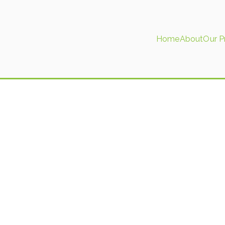
Home
About
Our P
tics