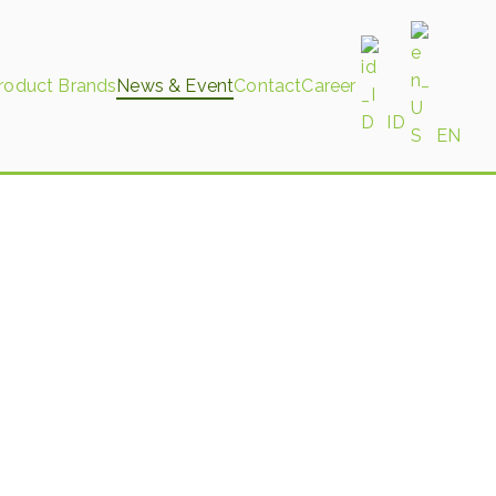
roduct Brands
News & Event
Contact
Career
ID
EN