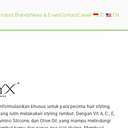
roduct Brands
News & Event
Contact
Career
ID
EN
Diformulasikan khusus untuk para pecinta hair styling,
yang rutin melakukan styling rambut. Dengan Vit A, C , E,
Amino Silicone, dan Olive Oil, yang mampu melindungi
rambut kamu dari panas nya alat styling. Membuat