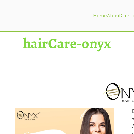
Home
About
Our P
tics
hairCare-onyx
Beranda
hairCare-onyx